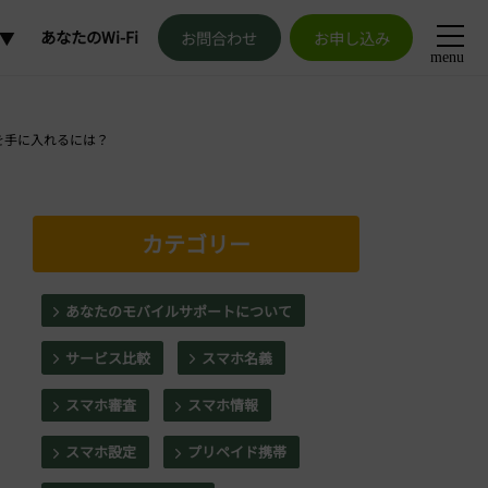
あなたのWi-Fi
お問合わせ
お申し込み
menu
加
を手に入れるには？
更
解約
カテゴリー
発行
あなたのモバイルサポートについて
申請
サービス比較
スマホ名義
スマホ審査
スマホ情報
スマホ設定
プリペイド携帯