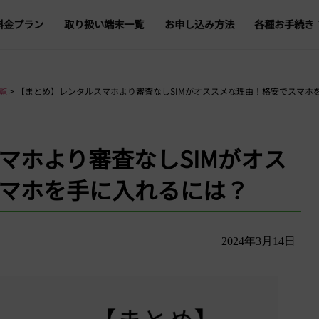
料金プラン
取り扱い端末一覧
お申し込み方法
各種お手続き
プラン変更
データ容量追
覧
>
【まとめ】レンタルスマホより審査なしSIMがオススメな理由！格安でスマホ
登録情報の変
マホより審査なしSIMがオス
オプション追加・
マホを手に入れるには？
回線一時停止・再
5G・4G回線切替
解約・転出
2024年3月14日