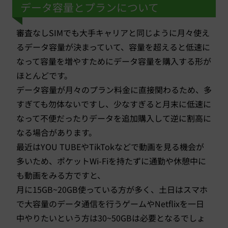
データ容量とプランについて
審査なしSIMでも大手キャリアと同じように月々使え
るデータ容量が決まっていて、容量を超えると低速に
なって容量を増やすためにデータ容量を購入する形が
ほとんどです。
データ容量が月々のプラン料金に直接関わるため、多
すぎても勿体ないですし、少なすぎると月末に低速に
なって不便だったりデータを追加購入して逆に割高に
なる場合があります。
最近はYOU TUBEやTikTokなどで動画を見る機会が
多いため、ポケットWi-Fiを持たずに通勤や休憩中に
も動画をみる方ですと、
月に15GB~20GB使っている方が多く、土日はスマホ
で大容量のデータ通信を行うゲームやNetflixを一日
中やりたいという方は30~50GBは必要となるでしょ