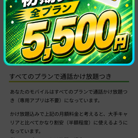
料金は激安とまでは言えませんが、大手キャリアの月
額料金と比べると割安です。
また、データ通信容量の上限を増やしたい場合は、
1GBにつき1,100円（税込）で追加できます。
すべてのプランで通話かけ放題つき
あなたのモバイルはすべてのプランで通話かけ放題つ
き（専用アプリは不要）になっています。
かけ放題込みで上記の月額料金と考えると、大手キャ
リアと比べてかなり割安（半額程度）に使えるように
なっています。