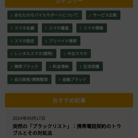
カテゴリー
あなたのモバイルサポートについて
サービス比較
スマホ名義
スマホ審査
スマホ情報
スマホ設定
プリペイド携帯
レンタルスマホ(携帯)
中古スマホ
携帯ブラック
料金滞納
生活保護
自己破産/債務整理
金融ブラック
おすすめ記事
2024年09月17日
突然の「ブラックリスト」：携帯電話契約のトラ
ブルとその対処法