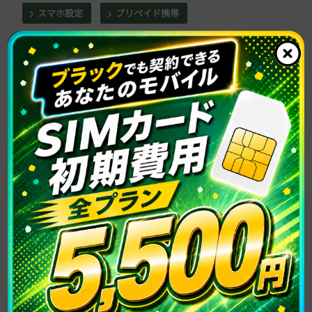
スマホ設定
プリペイド携帯
レンタルスマホ(携帯)
中古スマホ
携帯ブラック
料金滞納
生活保護
自己破産/債務整理
金融ブラック
おすすめ記事
2023年09月05日
初期費用0円でレンタルスマホは借りれる？その他
の選択肢もご紹介
レンタルスマホ(携帯)
2023年08月08日