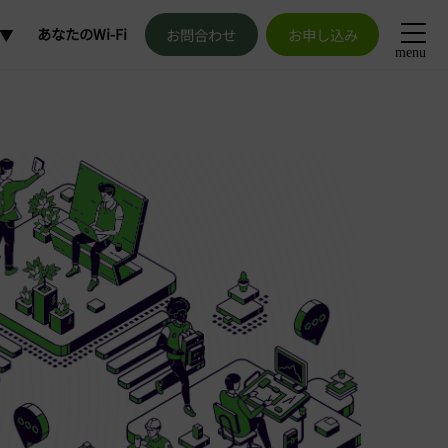
あなたのWi-Fi
お問合わせ
お申し込み
menu
加
更
解約
発行
申請