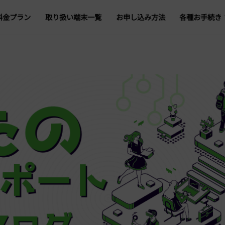
料金プラン
取り扱い端末一覧
お申し込み方法
各種お手続き
プラン変更
データ容量追
登録情報の変
オプション追加・
回線一時停止・再
5G・4G回線切替
解約・転出