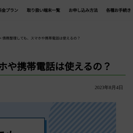
料金プラン
取り扱い端末一覧
お申し込み方法
各種お手続き
プラン変更
データ容量追
>
債務整理しても、スマホや携帯電話は使えるの？
登録情報の変
ホや携帯電話は使えるの？
オプション追加・
回線一時停止・再
2023年8月4日
5G・4G回線切替
解約・転出