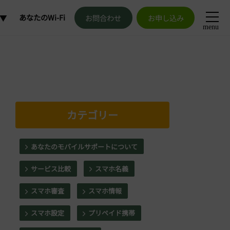
あなたのWi-Fi
お問合わせ
お申し込み
menu
加
更
解約
カテゴリー
発行
あなたのモバイルサポートについて
申請
サービス比較
スマホ名義
スマホ審査
スマホ情報
スマホ設定
プリペイド携帯