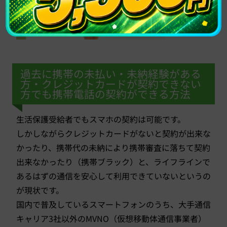
過去に携帯の未払い・未納経験がある
方・クレジットカードが契約できない
方でも携帯電話の契約ができる方法
生活保護受給者でもスマホの契約は可能です。
しかしながらクレジットカードがないと契約が出来な
かったり、携帯代の未納により携帯審査に落ちて契約
出来なかったり（携帯ブラック）と、ライフラインで
あるはずの通信を安心して利用できていないというの
が現状です。
国内で普及しているスマートフォンのうち、大手通信
キャリア3社以外のMVNO（仮想移動体通信事業者）