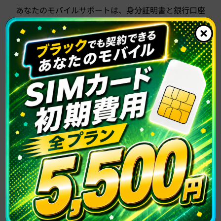
あなたのモバイルサポートは、身分証明書と銀行口座
があれば審査なしでどなたでもご契約できる格安SIM
サービスです。
・利用期間の縛りがなく、解約金0円
・初月の月額料金0円
・口座振替登録料・手数料0円
かけ放題付き120GBプランも3ヶ月間5,500円/月
「あなたのモバイルサポート」ご契約キャンペー
ン実施中ですので、是非ご利用ください。
さらに、30GB・50GB・120GBのプランの事務手数
料が無料になるキャンペーンも開催中です! 本来初期
費用決済時に必要な事務手数料3,733円が0円にてお
トクにご契約頂けますのでこの機会にぜひご利用くだ
さい。