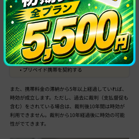
とおりになります。
• 端末を一括で購入する
• 端末を購入せずにSIMのみ契約する
• 不払い者情報の交換に参加していない審査な
しの格安SIMに申し込む
• ローンなどの完済後5年たってから申し込む
• プリペイド携帯を契約する
また、携帯料金の滞納から5年以上経過していれば、
時効が成立します。ただし、過去に裁判（支払督促も
含む）をされている場合は、裁判後10年間は時効が
利用できません。裁判から10年経過後に時効の可能
性がでてきます。