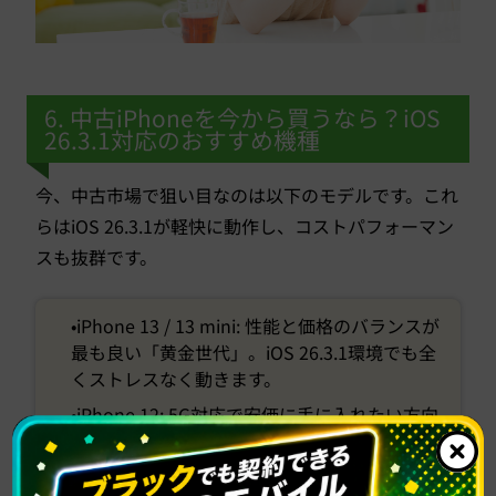
6. 中古iPhoneを今から買うなら？iOS
26.3.1対応のおすすめ機種
今、中古市場で狙い目なのは以下のモデルです。これ
らはiOS 26.3.1が軽快に動作し、コストパフォーマン
スも抜群です。
•iPhone 13 / 13 mini: 性能と価格のバランスが
最も良い「黄金世代」。iOS 26.3.1環境でも全
くストレスなく動きます。
•iPhone 12: 5G対応で安価に手に入れたい方向
け。今回のアップデートでシステムが安定した
ため、再評価されています。