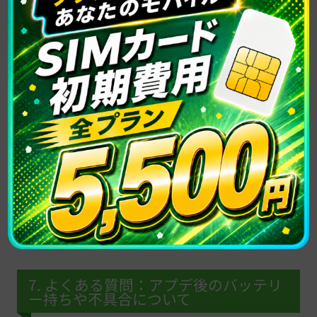
•iPhone SE（第3世代）: 中身はiPhone 13と同
じチップ。最新OSを長く使い続けたい「実利
派」に最適です。
7. よくある質問：アプデ後のバッテリ
ー持ちや不具合について