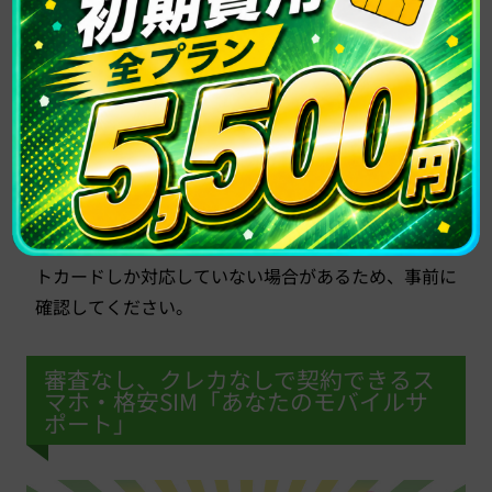
めることで、再びスムーズな携帯電話の利用が可能と
なるでしょう。
自己破産後に携帯電話を契約する際は、格安SIMを検
討すると良いでしょう。
格安SIMの一部の会社はTCAに属していないため、新
規契約が可能な場合があります。
また、利用料金も通常よりも格安であり、滞納のリス
クも低いですが、利用料金の支払い方法にはクレジッ
トカードしか対応していない場合があるため、事前に
確認してください。
審査なし、クレカなしで契約できるス
マホ・格安SIM「あなたのモバイルサ
ポート」