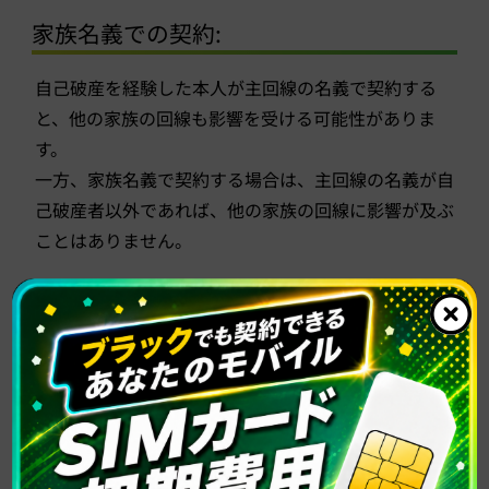
家族名義での契約:
自己破産を経験した本人が主回線の名義で契約する
と、他の家族の回線も影響を受ける可能性がありま
す。
一方、家族名義で契約する場合は、主回線の名義が自
己破産者以外であれば、他の家族の回線に影響が及ぶ
ことはありません。
格安SIMでの契約を検討しよう
自己破産後の再契約は慎重に検討すべきですが、全て
の希望が絶たれるわけではありません。
自己破産を経験した方でも、対応してくれる携帯電話
会社を探すことができます。
事前に情報を集めて比較し、適切な方法で再契約を進