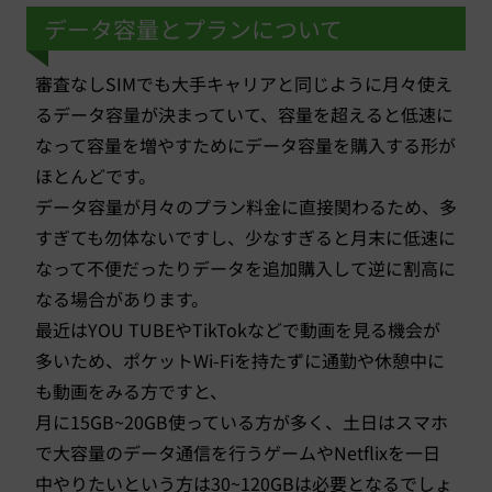
データ容量とプランについて
審査なしSIMでも大手キャリアと同じように月々使え
るデータ容量が決まっていて、容量を超えると低速に
なって容量を増やすためにデータ容量を購入する形が
ほとんどです。
データ容量が月々のプラン料金に直接関わるため、多
すぎても勿体ないですし、少なすぎると月末に低速に
なって不便だったりデータを追加購入して逆に割高に
なる場合があります。
最近はYOU TUBEやTikTokなどで動画を見る機会が
多いため、ポケットWi-Fiを持たずに通勤や休憩中に
も動画をみる方ですと、
月に15GB~20GB使っている方が多く、土日はスマホ
で大容量のデータ通信を行うゲームやNetflixを一日
中やりたいという方は30~120GBは必要となるでしょ