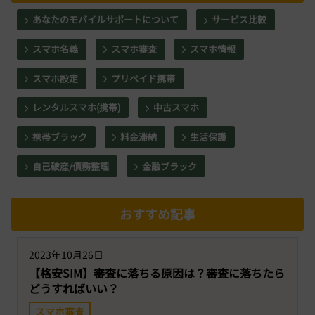
あなたのモバイルサポートについて
サービス比較
スマホ名義
スマホ審査
スマホ情報
スマホ設定
プリペイド携帯
レンタルスマホ(携帯)
中古スマホ
携帯ブラック
料金滞納
生活保護
自己破産/債務整理
金融ブラック
おすすめ記事
2023年10月26日
【格安SIM】審査に落ちる原因は？審査に落ちたら
どうすればいい？
スマホ審査