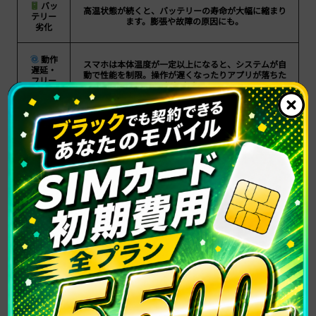
バッ
高温状態が続くと、バッテリーの寿命が大幅に縮まり
テリー
ます。膨張や故障の原因にも。
劣化
動作
スマホは本体温度が一定以上になると、システムが自
遅延・
動で性能を制限。操作が遅くなったりアプリが落ちた
フリー
りします。
ズ
カメ
高温によりカメラが一時停止する、画面が暗くなる、
ラや画
タッチ操作が効かなくなるなどの不具合が出ること
面の異
も。
常
高温
「本体温度が高すぎます」と警告が表示され、しばら
警告ア
くスマホが使えなくなります。
ラート