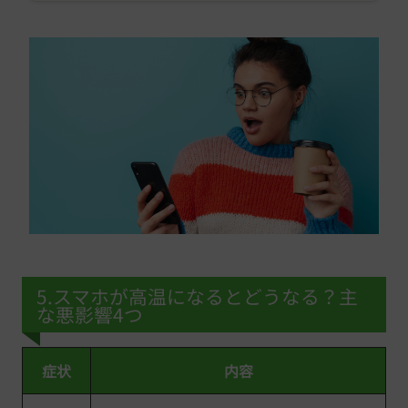
5.スマホが高温になるとどうなる？主
な悪影響4つ
症状
内容