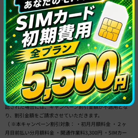
あるお客様、また他回線で月額料金の初回支払いがない
お客様のお申し込みはお断りさせていただきます。
・本キャンペーンは同名義で1回線まで適用となりま
す。複数回線をお申し込みする場合、2回線目以降は１
回線あたり5,500円の初期費用が必要になります。
・あなたのモバイルへのお申し込みは同名義で３回線ま
でとなります。
・ご契約中の回線で未納が発生した場合、同一名義でご
契約いただいている他の回線も、停止または解約の対象
となります。
・短期契約を目的としたご利用など、弊社規定に基づく
短期間での解約（初回の月額利用料金決済前 等）が確
認された場合には、キャンペーン割引金額が不適用とな
り、割引金額をご請求させていただきます。
（ ※本キャンペーン割引対象： ・初月月額料金 ・２ヶ
月目前払い分月額料金 ・開通作業料3,300円 ・SIMカー