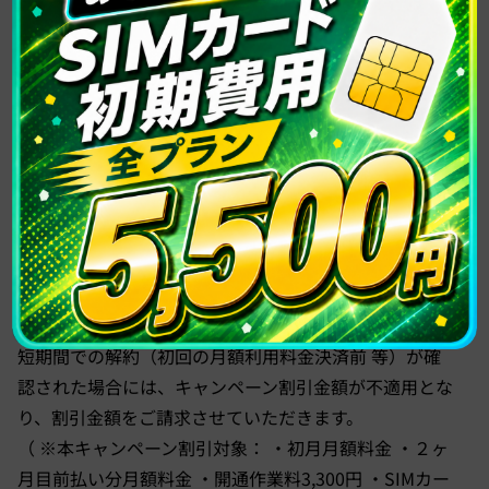
あるお客様、また他回線で月額料金の初回支払いがない
お客様のお申し込みはお断りさせていただきます。
・本キャンペーンは同名義で1回線まで適用となりま
す。複数回線をお申し込みする場合、2回線目以降は１
回線あたり5,500円の初期費用が必要になります。
・あなたのモバイルへのお申し込みは同名義で３回線ま
でとなります。
・ご契約中の回線で未納が発生した場合、同一名義でご
契約いただいている他の回線も、停止または解約の対象
となります。
・短期契約を目的としたご利用など、弊社規定に基づく
短期間での解約（初回の月額利用料金決済前 等）が確
認された場合には、キャンペーン割引金額が不適用とな
り、割引金額をご請求させていただきます。
（ ※本キャンペーン割引対象： ・初月月額料金 ・２ヶ
月目前払い分月額料金 ・開通作業料3,300円 ・SIMカー