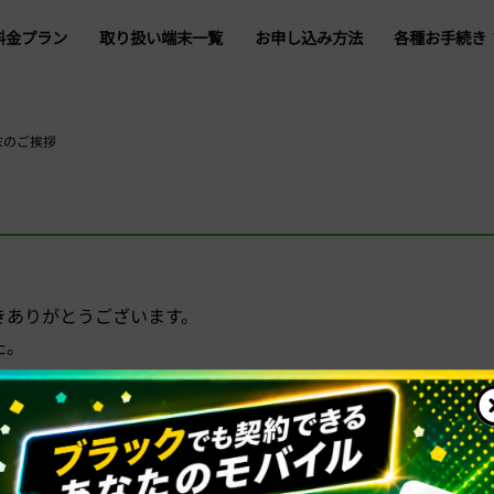
料金プラン
取り扱い端末一覧
お申し込み方法
各種お手続き
プラン変更
データ容量追
末のご挨拶
登録情報の変
オプション追加・
回線一時停止・再
きありがとうございます。
5G・4G回線切替
た。
解約・転出
、年始は1月4日（木）から営業いたします。
ろしくお願いいたします。