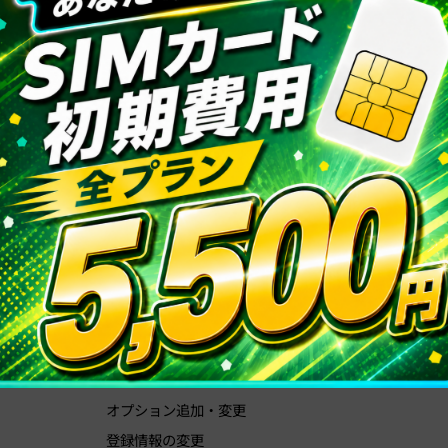
前の記事へ
お知らせ一覧へ
次の記事へ
ュー
各種設定お手続き
規約/会
各種お手続き
会社概要
プラン変更
特定商取引
データ容量追加
プライバシ
オプション追加・変更
登録情報の変更