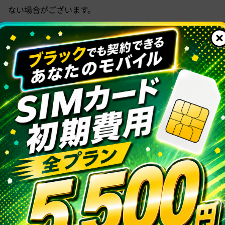
ない場合がございます。
なお、弊社では発送時に開通予約を行っておりますた
め、
ドコモ側の障害が解消され次第、弊社営業時間外であっ
ても順次開通が行われます。
お客様にはご不便をおかけいたしますが、何卒ご理解の
ほどお願いいたします。
NTTドコモの障害状況につきましては、下記公式ページ
をご確認ください。
【お詫び/第4報】ドコモの各種業務が受付しづらい事象
について（4月3日午後0時30分時点）
https://www.docomo.ne.jp/info/notice/page/260403_00