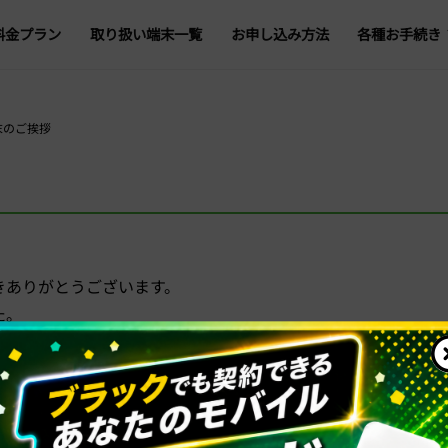
料金プラン
取り扱い端末一覧
お申し込み方法
各種お手続き
プラン変更
データ容量追
末のご挨拶
登録情報の変
オプション追加・
回線一時停止・再
きありがとうございます。
5G・4G回線切替
た。
解約・転出
、年始は1月5日（月）から営業いたします。
ろしくお願いいたします。