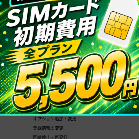
前の記事へ
お知らせ一覧へ
次の記事へ
ュー
各種設定お手続き
規約/会
各種お手続き
会社概要
プラン変更
特定商取引
データ容量追加
プライバシ
オプション追加・変更
登録情報の変更
回線停止・再発行