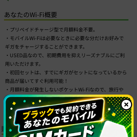
あなたのWi-Fi概要
・プリペイドチャージ型で月額料金不要。
・モバイルWi-Fiは必要なときに必要な分だけお好みで
ギガをチャージすることができます。
・USED品なので、初期費用を抑えリーズナブルにご利
用いただけます。
・初回セットは、すでにギガがセットになっているから
商品が届いてすぐ利用可能！
・月額料金が発生しないポケットWi-Fiなので、旅行や
ビジネス・短期的にたくさんギガを使いたい方におスス
メです。
購入方法