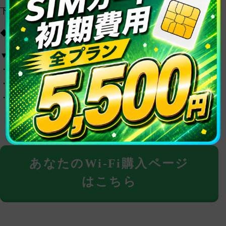
下記の特設ページよりご購入いただけます。
◆あなたのWi-Fiページ：
https://anatano-mobile.com/prepaid-wifi
▼支払い方法
・クレジットカード
・コンビニ支払い（手数料300円が別途発生します）
・あと払い（ペイディ）
あなたのWi-Fi購入ページ
はこちら